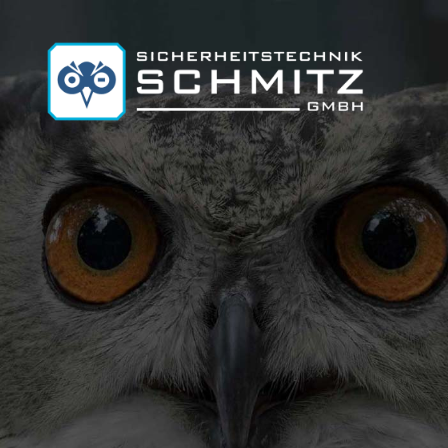
Startseite
Über uns
Leistungen
Service
Leistungen: Übersicht
News
Einbruchmelde- und Alarmanlagen
Kontakt
Brandmeldeanlagen